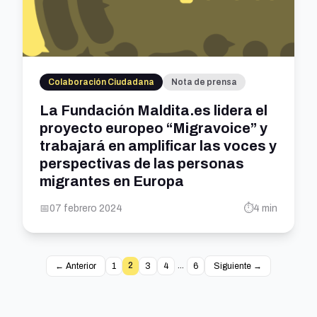
Colaboración Ciudadana
Nota de prensa
La Fundación Maldita.es lidera el
proyecto europeo “Migravoice” y
trabajará en amplificar las voces y
perspectivas de las personas
migrantes en Europa
📅
07 febrero 2024
⏱️
4 min
2
...
← Anterior
1
3
4
6
Siguiente →
Página 2 de 6