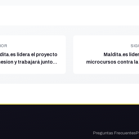
IOR
SIG
ita.es lidera el proyecto
Maldita.es lid
sion y trabajará junto a
microcursos contra la
rden Mundial para reducir
través de WhatsApp en
 y explicar el impacto de
ohesión de la Unión
Preguntas Frecuentes
P