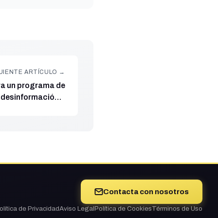
UIENTE ARTÍCULO →
era un programa de
 desinformación a
 España, Alemania
y Bélgica
Contacta con nosotros
olítica de Privacidad
Aviso Legal
Política de Cookies
Términos de Uso