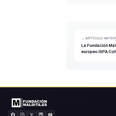
← ARTÍCULO ANTER
La Fundación Mald
europeo ISPA Cohe
ElDiario.es y El O
la desinformación
las políticas de c
Europea