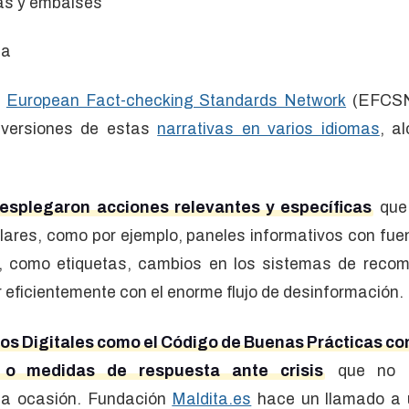
as y embalses
na
l
European Fact-checking Standards Network
(EFCSN)
 versiones de estas
narrativas en varios idiomas
, a
esplegaron acciones relevantes y específicas
que 
ilares, como por ejemplo, paneles informativos con fue
, como etiquetas, cambios en los sistemas de reco
ar eficientemente con el enorme flujo de desinformación.
ios Digitales como el Código de Buenas Prácticas co
o medidas de respuesta ante crisis
que no f
a ocasión. Fundación
Maldita.es
hace un llamado a 