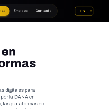
cias
Empleos
Contacto
 en
aformas
s digitales para
a por la DANA en
, las plataformas no