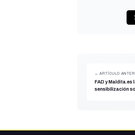
← ARTÍCULO ANTER
FAD y Maldita.es
sensibilización s
adolescentes y j
identificar los di