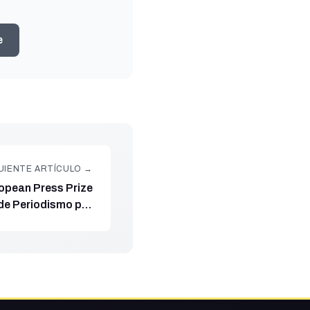
e
UIENTE ARTÍCULO →
ropean Press Prize
de Periodismo por
tbot de WhatsApp