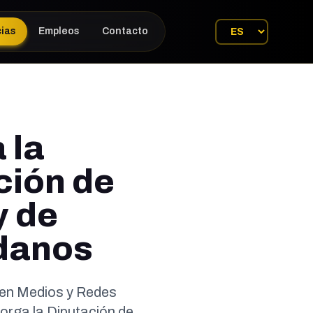
cias
Empleos
Contacto
 la
ción de
y de
adanos
o en Medios y Redes
otorga la Diputación de