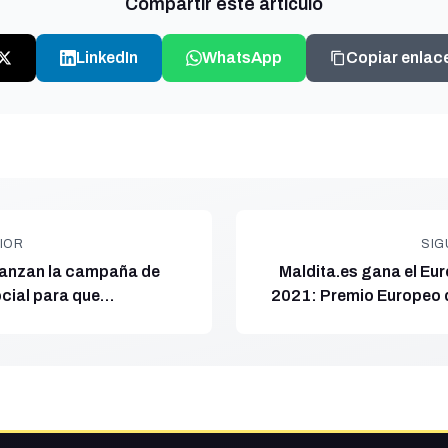
Compartir este artículo
LinkedIn
WhatsApp
Copiar enlac
IOR
SIG
 lanzan la campaña de
Maldita.es gana el Eu
ocial para que
2021: Premio Europeo 
óvenes aprendan a
su cha
scursos de odio