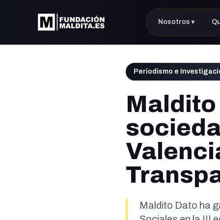
Nosotros
Q
▼
Periodismo e Investigac
Maldito
sociedad
Valenci
Transpa
Maldito Dato ha g
Sociales en la III