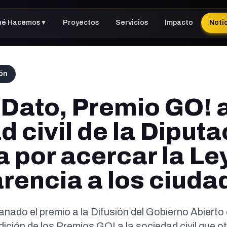
ué Hacemos
Proyectos
Servicios
Impacto
Noti
▼
ión
 Dato, Premio GO! a
 civil de la Diputa
a por acercar la Le
rencia a los ciud
anado el premio a la Difusión del Gobierno Abiert
 edición de los Premios GO! a la sociedad civil que 