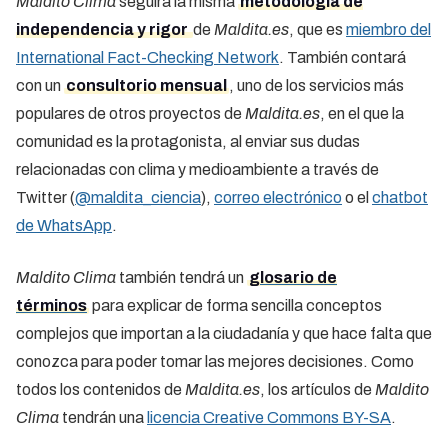
Maldito Clima
seguirá la misma
metodología de
independencia y rigor
de
Maldita.es
, que es
miembro del
International Fact-Checking Network
. También contará
con un
consultorio mensual
, uno de los servicios más
populares de otros proyectos de
Maldita.es
, en el que la
comunidad es la protagonista, al enviar sus dudas
relacionadas con clima y medioambiente a través de
Twitter (
@maldita_ciencia
),
correo electrónico
o el
chatbot
de WhatsApp
.
Maldito Clima
también tendrá un
glosario de
términos
para explicar de forma sencilla conceptos
complejos que importan a la ciudadanía y que hace falta que
conozca para poder tomar las mejores decisiones. Como
todos los contenidos de
Maldita.es
, los artículos de
Maldito
Clima
tendrán una
licencia Creative Commons BY-SA
.