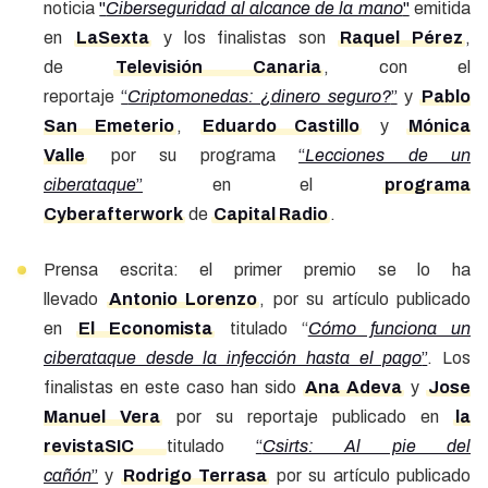
noticia
"
Ciberseguridad al alcance de la mano
"
emitida
en
LaSexta
y los finalistas son
Raquel Pérez
,
de
Televisión Canaria
, con el
reportaje
“
Criptomonedas: ¿dinero seguro?
”
y
Pablo
San Emeterio
,
Eduardo Castillo
y
Mónica
Valle
por su programa
“
Lecciones de un
ciberataque
”
en el
programa
Cyberafterwork
de
Capital Radio
.
Prensa escrita: el primer premio se lo ha
llevado
Antonio Lorenzo
, por su artículo publicado
en
El Economista
titulado “
Cómo funciona un
ciberataque desde la infección hasta el pago
”
. Los
finalistas en este caso han sido
Ana Adeva
y
Jose
Manuel Vera
por su reportaje publicado en
la
revistaSIC
titulado
“
Csirts: Al pie del
cañón
”
y
Rodrigo Terrasa
por su artículo publicado