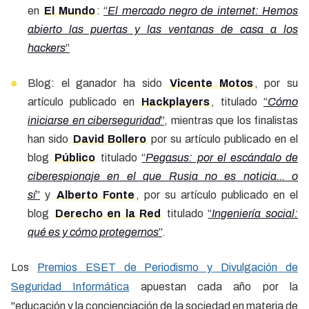
en
El Mundo
:
“
El mercado negro de internet: Hemos
abierto las puertas y las ventanas de casa a los
hackers
”
Blog: el ganador ha sido
Vicente Motos
, por su
artículo publicado en
Hackplayers
, titulado
“
Cómo
iniciarse en ciberseguridad
”
, mientras que los finalistas
han sido
David Bollero
por su artículo publicado en el
blog
Público
titulado
“
Pegasus: por el escándalo de
ciberespionaje en el que Rusia no es noticia... o
sí
”
y
Alberto Fonte
, por su artículo publicado en el
blog
Derecho en la Red
titulado
“
Ingeniería social:
qué es y cómo protegernos
”
.
Los
Premios ESET de Periodismo y Divulgación de
Seguridad Informática
apuestan cada año por la
"educación y la concienciación de la sociedad en materia de