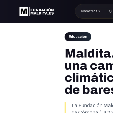
Nosotros
Q
▼
Educación
Maldita
una cam
climátic
de bare
La Fundación Mald
de Córdoba (UCO) 