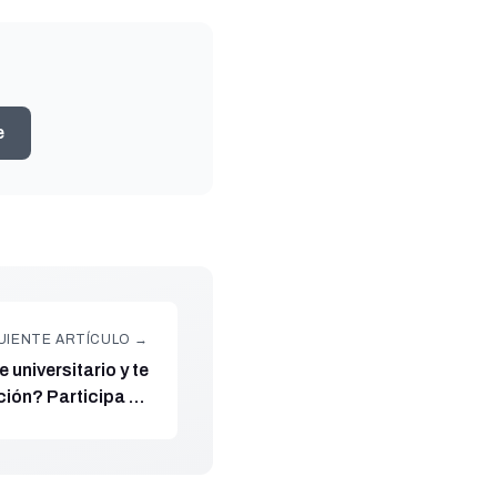
e
UIENTE ARTÍCULO →
 universitario y te
ión? Participa en
ción y creación de
dos de Maldita.es