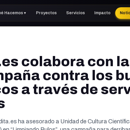
ué Hacemos
Proyectos
Servicios
Impacto
Noti
▼
.es colabora con l
paña contra los b
os a través de serv
s
ita.es ha asesorado a Unidad de Cultura Científic
en “Limpiando Bulos”, una campaña para derribar