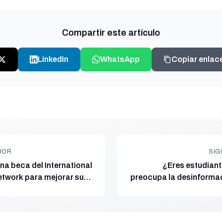
Compartir este artículo
LinkedIn
WhatsApp
Copiar enlac
IOR
SIG
na beca del International
¿Eres estudiante
twork para mejorar su
preocupa la desinformac
tribución de contenidos
la jornada de forma
conteni