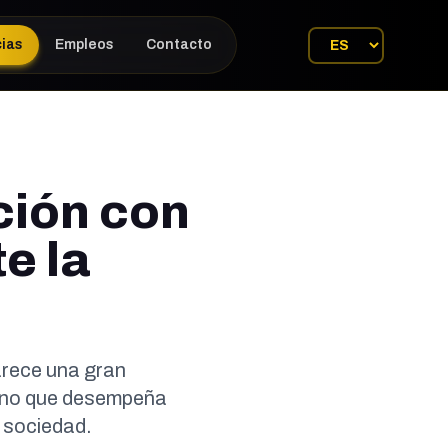
cias
Empleos
Contacto
ción con
e la
arece una gran
mano que desempeña
a sociedad.