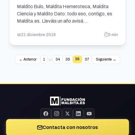
Maldito Bulo, Maldita Hemeroteca, Maldita
Ciencia y Maldito Dato: todo eso, contigo, es
Maldita.es. Lleváis un año avisá...
📅
21 diciembre 2018
⏱️
3 min
...
36
← Anterior
1
34
35
37
Siguiente →
Página 36 de 37
Contacta con nosotros