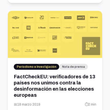
Periodismo e Investigación
Nota de prensa
FactCheckEU: verificadores de 13
países nos unimos contra la
desinformación en las elecciones
europeas
📅
18 marzo 2019
⏱️
2 min